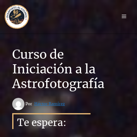
Saltar
al
Men
contenido
Curso de
Iniciación a la
Astrofotografía
 Por 
Héctor Ramírez
Te espera: