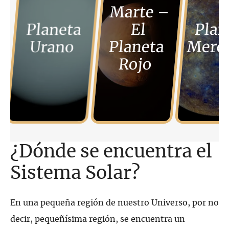
Marte –
Planeta
El
Plan
Urano
Planeta
Merc
Rojo
¿Dónde se encuentra el
Sistema Solar?
En una pequeña región de nuestro Universo, por no
decir, pequeñísima región, se encuentra un