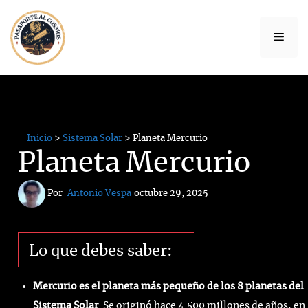
ANUNCIO
Saltar
al
Men
contenido
Inicio
>
Sistema Solar
> Planeta Mercurio
Planeta Mercurio
 Por 
Antonio Vespa
octubre 29, 2025
Lo que debes saber:
Mercurio es el planeta más pequeño de los 8 planetas del
Sistema Solar
. Se originó hace 4.500 millones de años, en