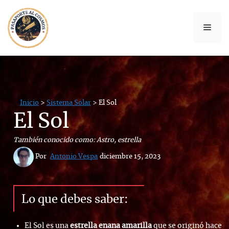
ANUNCIO
Saltar
al
Men
contenido
Inicio
>
Sistema Solar
> El Sol
El Sol
También conocido como: Astro, estrella
 Por 
Antonio Vespa
diciembre 15, 2023
Lo que debes saber:
El Sol es una
estrella enana amarilla
que se originó hace