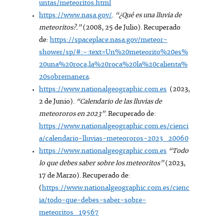
untas/meteoritos.html
https://www.nasa.gov/
.
“¿Qué es una lluvia de
meteoritos?.”
(2008, 25 de Julio). Recuperado
de:
https://spaceplace.nasa.gov/meteor-
shower/sp/#:~:text=Un%20meteorito%20es%
20una%20roca,la%20roca%20la%20calienta%
20sobremanera
.
https://www.nationalgeographic.com.es
(2023,
2 de Junio).
“Calendario de las lluvias de
meteororos en 2023”
. Recuperado de:
https://www.nationalgeographic.com.es/cienci
a/calendario-lluvias-meteororos-2023_20060
https://www.nationalgeographic.com.es
“Todo
lo que debes saber sobre los meteoritos”
(2023,
17 de Marzo). Recuperado de:
(
https://www.nationalgeographic.com.es/cienc
ia/todo-que-debes-saber-sobre-
meteoritos_19567