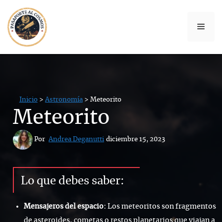
ANUNCIO
Saltar
al
Men
contenido
Inicio
>
Astronomía
> Meteorito
Meteorito
 Por 
Andrea Deganutti
diciembre 15, 2023
Lo que debes saber:
Mensajeros del espacio:
Los meteoritos son fragmentos
de asteroides, cometas o restos planetarios que viajan a