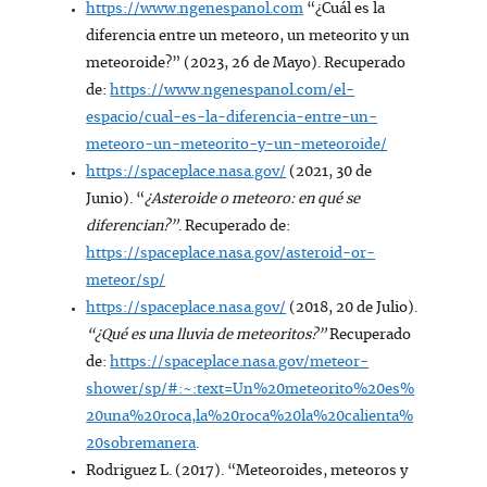
https://www.ngenespanol.com
“¿Cuál es la
diferencia entre un meteoro, un meteorito y un
meteoroide?” (2023, 26 de Mayo). Recuperado
de:
https://www.ngenespanol.com/el-
espacio/cual-es-la-diferencia-entre-un-
meteoro-un-meteorito-y-un-meteoroide/
https://spaceplace.nasa.gov/
(2021, 30 de
Junio). “
¿Asteroide o meteoro: en qué se
diferencian?”
. Recuperado de:
https://spaceplace.nasa.gov/asteroid-or-
meteor/sp/
https://spaceplace.nasa.gov/
(2018, 20 de Julio).
“¿Qué es una lluvia de meteoritos?”
Recuperado
de:
https://spaceplace.nasa.gov/meteor-
shower/sp/#:~:text=Un%20meteorito%20es%
20una%20roca,la%20roca%20la%20calienta%
20sobremanera
.
Rodriguez L. (2017). “Meteoroides, meteoros y